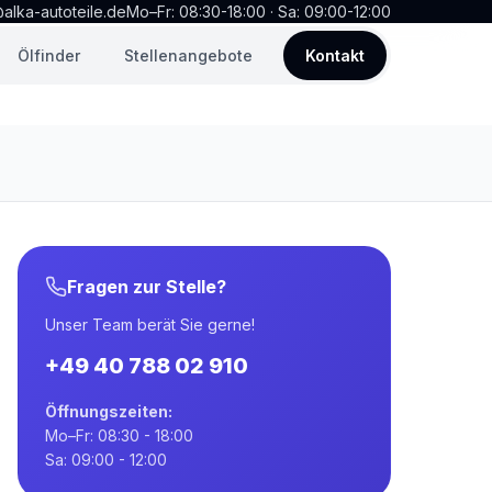
alka-autoteile.de
Mo–Fr: 08:30-18:00 · Sa: 09:00-12:00
Ölfinder
Stellenangebote
Kontakt
Fragen zur Stelle?
Unser Team berät Sie gerne!
+49 40 788 02 910
Öffnungszeiten:
Mo–Fr: 08:30 - 18:00
Sa: 09:00 - 12:00