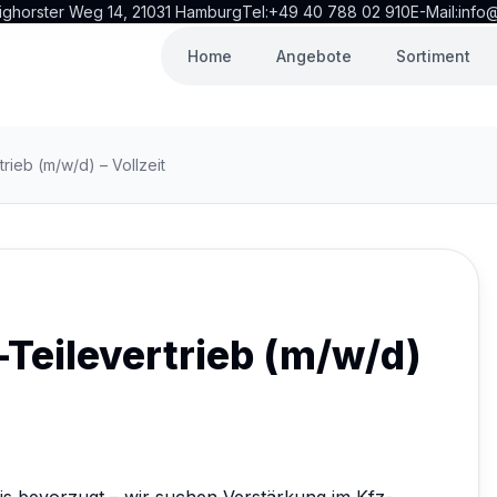
ighorster Weg 14, 21031 Hamburg
Tel:
+49 40 788 02 910
E-Mail:
info@
Home
Angebote
Sortiment
trieb (m/w/d) – Vollzeit
-Teilevertrieb (m/w/d)
s bevorzugt – wir suchen Verstärkung im Kfz-