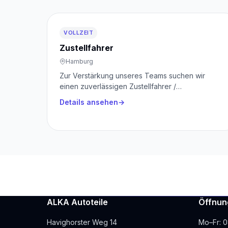
VOLLZEIT
Zustellfahrer
Hamburg
Zur Verstärkung unseres Teams suchen wir
einen zuverlässigen Zustellfahrer /
Auslieferungsfahrer (m/w/d) in Vollzeit für feste
Details ansehen
B2B-Touren im regionalen Gebiet mit eigener
Ware, planbaren Arbeitszeiten und moderner
Fahrzeugflotte.
ALKA Autoteile
Öffnun
Havighorster Weg 14
Mo–Fr: 0