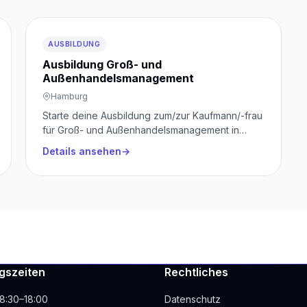
AUSBILDUNG
Ausbildung Groß- und
Außenhandelsmanagement
Hamburg
Starte deine Ausbildung zum/zur Kaufmann/-frau
für Groß- und Außenhandelsmanagement in
einem zukunftssicheren Unternehmen mit
Details ansehen
starken Übernahmechancen und attraktivem
Azubi-Paket.
gszeiten
Rechtliches
8:30–18:00
Datenschutz